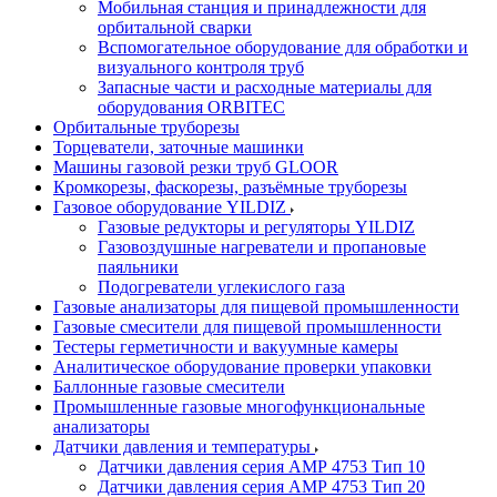
Мобильная станция и принадлежности для
орбитальной сварки
Вспомогательное оборудование для обработки и
визуального контроля труб
Запасные части и расходные материалы для
оборудования ORBITEC
Орбитальные труборезы
Торцеватели, заточные машинки
Машины газовой резки труб GLOOR
Кромкорезы, фаскорезы, разъёмные труборезы
Газовое оборудование YILDIZ
Газовые редукторы и регуляторы YILDIZ
Газовоздушные нагреватели и пропановые
паяльники
Подогреватели углекислого газа
Газовые анализаторы для пищевой промышленности
Газовые смесители для пищевой промышленности
Тестеры герметичности и вакуумные камеры
Аналитическое оборудование проверки упаковки
Баллонные газовые смесители
Промышленные газовые многофункциональные
анализаторы
Датчики давления и температуры
Датчики давления серия АМР 4753 Тип 10
Датчики давления серия АМР 4753 Тип 20