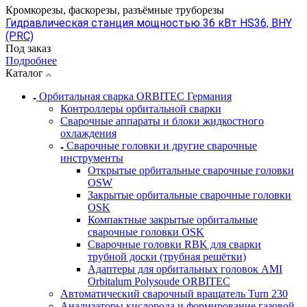
Кромкорезы, фаскорезы, разъёмные труборезы
Гидравлическая станция мощностью 36 кВт HS36, BHY
(PRC)
Под заказ
Подробнее
Каталог
Орбитальная сварка ORBITEC Германия
Контроллеры орбитальной сварки
Сварочные аппараты и блоки жидкостного
охлаждения
Сварочные головки и другие сварочные
инструменты
Открытые орбитальные сварочные головки
OSW
Закрытые орбитальные сварочные головки
OSK
Компактные закрытые орбитальные
сварочные головки OSK
Сварочные головки RBK для сварки
трубной доски (трубная решётки)
Адаптеры для орбитальных головок AMI
Orbitalum Polysoude ORBITEC
Автоматический сварочный вращатель Turn 230
Анализаторы кислорода и формирование газовой