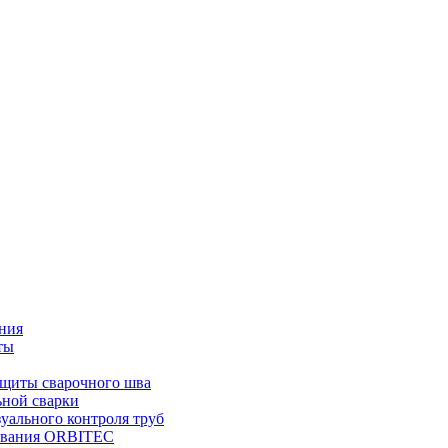
ния
ты
ащиты сварочного шва
ьной сварки
уального контроля труб
дования ORBITEC