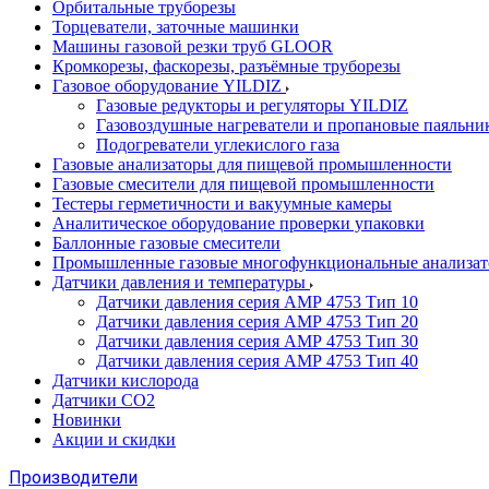
Орбитальные труборезы
Торцеватели, заточные машинки
Машины газовой резки труб GLOOR
Кромкорезы, фаскорезы, разъёмные труборезы
Газовое оборудование YILDIZ
Газовые редукторы и регуляторы YILDIZ
Газовоздушные нагреватели и пропановые паяльни
Подогреватели углекислого газа
Газовые анализаторы для пищевой промышленности
Газовые смесители для пищевой промышленности
Тестеры герметичности и вакуумные камеры
Аналитическое оборудование проверки упаковки
Баллонные газовые смесители
Промышленные газовые многофункциональные анализа
Датчики давления и температуры
Датчики давления серия АМР 4753 Тип 10
Датчики давления серия АМР 4753 Тип 20
Датчики давления серия АМР 4753 Тип 30
Датчики давления серия АМР 4753 Тип 40
Датчики кислорода
Датчики CO2
Новинки
Акции и скидки
Производители