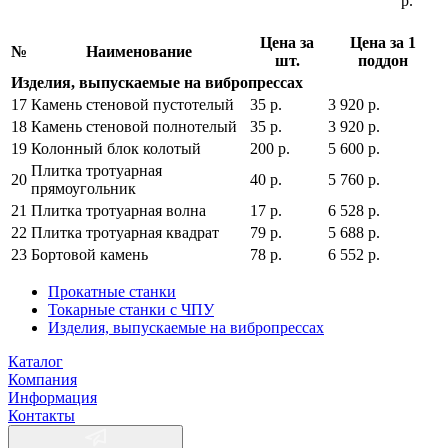
р.
Цена за
Цена за 1
№
Наименование
шт.
поддон
Изделия, выпускаемые на вибропрессах
17
Камень стеновой пустотелый
35 р.
3 920 р.
18
Камень стеновой полнотелый
35 р.
3 920 р.
19
Колонный блок колотый
200 р.
5 600 р.
Плитка тротуарная
20
40 р.
5 760 р.
прямоугольник
21
Плитка тротуарная волна
17 р.
6 528 р.
22
Плитка тротуарная квадрат
79 р.
5 688 р.
23
Бортовой камень
78 р.
6 552 р.
Прокатные станки
Токарные станки с ЧПУ
Изделия, выпускаемые на вибропрессах
Каталог
Компания
Информация
Контакты