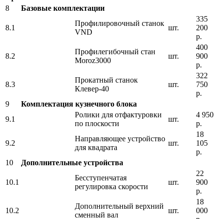
8
Базовые комплектации
335
Профилировочный станок
8.1
шт.
200
VND
р.
400
Профилегибочный стан
8.2
шт.
900
Moroz3000
р.
322
Прокатный станок
8.3
шт.
750
Клевер-40
р.
9
Комплектация кузнечного блока
Ролики для отфактуровки
4 950
9.1
шт.
по плоскости
р.
18
Направляющее устройство
9.2
шт.
105
для квадрата
р.
10
Дополнительные устройства
22
Бесступенчатая
10.1
шт.
900
регулировка скорости
р.
18
Дополнительный верхний
10.2
шт.
000
сменный вал