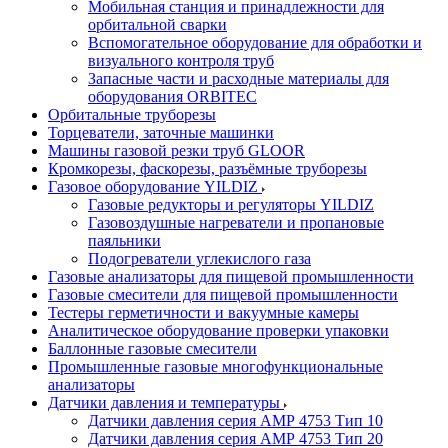
Мобильная станция и принадлежности для
орбитальной сварки
Вспомогательное оборудование для обработки и
визуального контроля труб
Запасные части и расходные материалы для
оборудования ORBITEC
Орбитальные труборезы
Торцеватели, заточные машинки
Машины газовой резки труб GLOOR
Кромкорезы, фаскорезы, разъёмные труборезы
Газовое оборудование YILDIZ
Газовые редукторы и регуляторы YILDIZ
Газовоздушные нагреватели и пропановые
паяльники
Подогреватели углекислого газа
Газовые анализаторы для пищевой промышленности
Газовые смесители для пищевой промышленности
Тестеры герметичности и вакуумные камеры
Аналитическое оборудование проверки упаковки
Баллонные газовые смесители
Промышленные газовые многофункциональные
анализаторы
Датчики давления и температуры
Датчики давления серия АМР 4753 Тип 10
Датчики давления серия АМР 4753 Тип 20