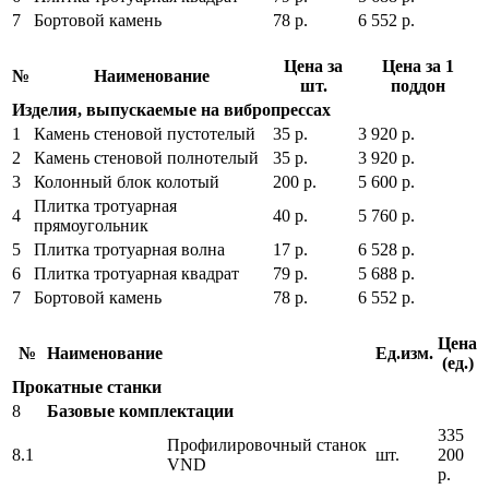
7
Бортовой камень
78 р.
6 552 р.
Цена за
Цена за 1
№
Наименование
шт.
поддон
Изделия, выпускаемые на вибропрессах
1
Камень стеновой пустотелый
35 р.
3 920 р.
2
Камень стеновой полнотелый
35 р.
3 920 р.
3
Колонный блок колотый
200 р.
5 600 р.
Плитка тротуарная
4
40 р.
5 760 р.
прямоугольник
5
Плитка тротуарная волна
17 р.
6 528 р.
6
Плитка тротуарная квадрат
79 р.
5 688 р.
7
Бортовой камень
78 р.
6 552 р.
Цена
№
Наименование
Ед.изм.
(ед.)
Прокатные станки
8
Базовые комплектации
335
Профилировочный станок
8.1
шт.
200
VND
р.