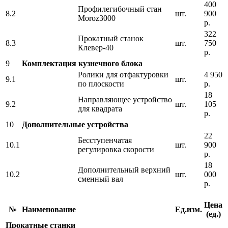
400
Профилегибочный стан
8.2
шт.
900
Moroz3000
р.
322
Прокатный станок
8.3
шт.
750
Клевер-40
р.
9
Комплектация кузнечного блока
Ролики для отфактуровки
4 950
9.1
шт.
по плоскости
р.
18
Направляющее устройство
9.2
шт.
105
для квадрата
р.
10
Дополнительные устройства
22
Бесступенчатая
10.1
шт.
900
регулировка скорости
р.
18
Дополнительный верхний
10.2
шт.
000
сменный вал
р.
Цена
№
Наименование
Ед.изм.
(ед.)
Прокатные станки