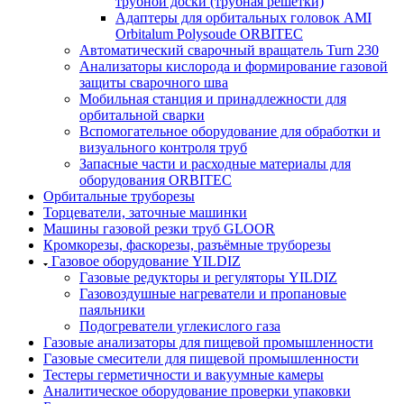
трубной доски (трубная решётки)
Адаптеры для орбитальных головок AMI
Orbitalum Polysoude ORBITEC
Автоматический сварочный вращатель Turn 230
Анализаторы кислорода и формирование газовой
защиты сварочного шва
Мобильная станция и принадлежности для
орбитальной сварки
Вспомогательное оборудование для обработки и
визуального контроля труб
Запасные части и расходные материалы для
оборудования ORBITEC
Орбитальные труборезы
Торцеватели, заточные машинки
Машины газовой резки труб GLOOR
Кромкорезы, фаскорезы, разъёмные труборезы
Газовое оборудование YILDIZ
Газовые редукторы и регуляторы YILDIZ
Газовоздушные нагреватели и пропановые
паяльники
Подогреватели углекислого газа
Газовые анализаторы для пищевой промышленности
Газовые смесители для пищевой промышленности
Тестеры герметичности и вакуумные камеры
Аналитическое оборудование проверки упаковки