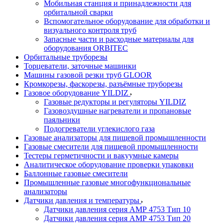
Мобильная станция и принадлежности для
орбитальной сварки
Вспомогательное оборудование для обработки и
визуального контроля труб
Запасные части и расходные материалы для
оборудования ORBITEC
Орбитальные труборезы
Торцеватели, заточные машинки
Машины газовой резки труб GLOOR
Кромкорезы, фаскорезы, разъёмные труборезы
Газовое оборудование YILDIZ
Газовые редукторы и регуляторы YILDIZ
Газовоздушные нагреватели и пропановые
паяльники
Подогреватели углекислого газа
Газовые анализаторы для пищевой промышленности
Газовые смесители для пищевой промышленности
Тестеры герметичности и вакуумные камеры
Аналитическое оборудование проверки упаковки
Баллонные газовые смесители
Промышленные газовые многофункциональные
анализаторы
Датчики давления и температуры
Датчики давления серия АМР 4753 Тип 10
Датчики давления серия АМР 4753 Тип 20