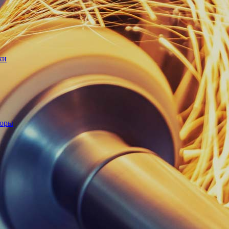
ки
торы