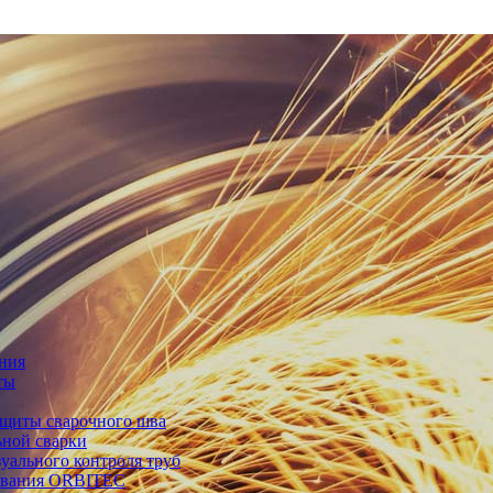
ния
ты
ащиты сварочного шва
ьной сварки
уального контроля труб
дования ORBITEC