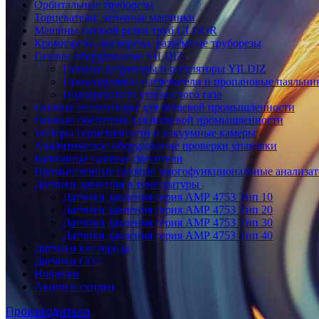
Орбитальные труборезы
Торцеватели, заточные машинки
Машины газовой резки труб GLOOR
Кромкорезы, фаскорезы, разъёмные труборезы
Газовое оборудование YILDIZ
Газовые редукторы и регуляторы YILDIZ
Газовоздушные нагреватели и пропановые паяльни
Подогреватели углекислого газа
Газовые анализаторы для пищевой промышленности
Газовые смесители для пищевой промышленности
Тестеры герметичности и вакуумные камеры
Аналитическое оборудование проверки упаковки
Баллонные газовые смесители
Промышленные газовые многофункциональные анализа
Датчики давления и температуры
Датчики давления серия АМР 4753 Тип 10
Датчики давления серия АМР 4753 Тип 20
Датчики давления серия АМР 4753 Тип 30
Датчики давления серия АМР 4753 Тип 40
Датчики кислорода
Датчики CO2
Новинки
Акции и скидки
Производители