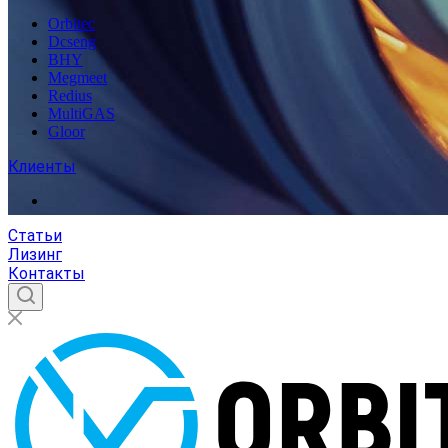
Orbitec
Dcseng
BHY
Megmeet
Redius
MultiGAS
Gloor
Клиенты
Статьи
Лизинг
Контакты