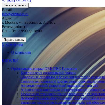
+7 (926) 880-36-04
Заказать звонок
E-mail
info@orbital-rs.ru
Адрес
г. Москва, ул. Боровая, д. 3, стр. 2
Режим работы
Пн. – Пт.: с 9:00 до 18:00
Подать заявку
О компании
О компании
КАТАЛОГ
Орбитальная сварка ORBITEC Германия
Контроллеры орбитальной сварки
Сварочные аппараты и блоки жидкостного охлажде
Сварочные головки и другие сварочные инструмен
Автоматический сварочный вращатель Turn 230
Анализаторы кислорода и формирование газовой з
Мобильная станция и принадлежности для орбитал
Вспомогательное оборудование для обработки и виз
Запасные части и расходные материалы для обору