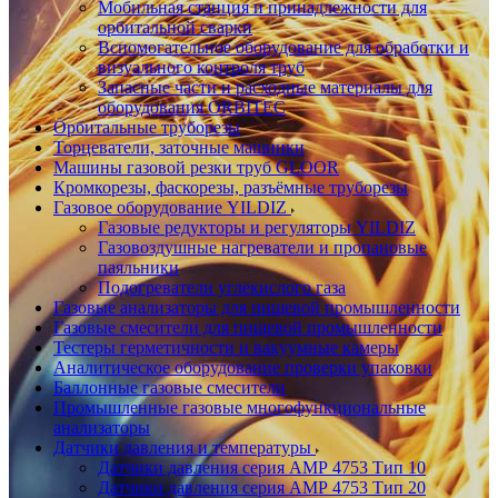
Мобильная станция и принадлежности для
орбитальной сварки
Вспомогательное оборудование для обработки и
визуального контроля труб
Запасные части и расходные материалы для
оборудования ORBITEC
Орбитальные труборезы
Торцеватели, заточные машинки
Машины газовой резки труб GLOOR
Кромкорезы, фаскорезы, разъёмные труборезы
Газовое оборудование YILDIZ
Газовые редукторы и регуляторы YILDIZ
Газовоздушные нагреватели и пропановые
паяльники
Подогреватели углекислого газа
Газовые анализаторы для пищевой промышленности
Газовые смесители для пищевой промышленности
Тестеры герметичности и вакуумные камеры
Аналитическое оборудование проверки упаковки
Баллонные газовые смесители
Промышленные газовые многофункциональные
анализаторы
Датчики давления и температуры
Датчики давления серия АМР 4753 Тип 10
Датчики давления серия АМР 4753 Тип 20