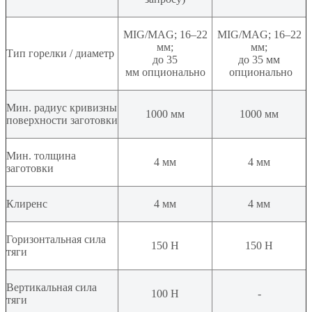
MIG/MAG; 16–22
MIG/MAG; 16–22
мм;
мм;
Тип горелки / диаметр
до 35
до 35 мм
мм опционально
опционально
Мин. радиус кривизны
1000 мм
1000 мм
поверхности заготовки
Мин. толщина
4 мм
4 мм
заготовки
Клиренс
4 мм
4 мм
Горизонтальная сила
150 Н
150 Н
тяги
Вертикальная сила
100 Н
-
тяги