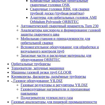
Компактные закрытые орбитальные
сварочные головки OSK
Сварочные головки RBK для сварки
трубной доски (трубная решётки)
Адаптеры для орбитальных головок AMI
Orbitalum Polysoude ORBITEC
Автоматический сварочный вращатель Turn 230
Анализаторы кислорода и формирование газовой
защиты сварочного шва
Мобильная станция и принадлежности для
орбитальной сварки
Вспомогательное оборудование для обработки и
визуального контроля труб
Запасные части и расходные материалы для
оборудования ORBITEC
Орбитальные труборезы
Торцеватели, заточные машинки
Машины газовой резки труб GLOOR
Кромкорезы, фаскорезы, разъёмные труборезы
Газовое оборудование YILDIZ
Газовые редукторы и регуляторы YILDIZ
Газовоздушные нагреватели и пропановые
паяльники
Подогреватели углекислого газа
Газовые анализаторы для пищевой промышленности