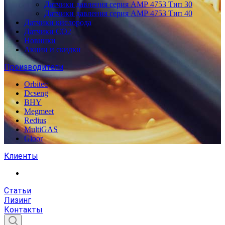
Датчики давления серия АМР 4753 Тип 30
Датчики давления серия АМР 4753 Тип 40
Датчики кислорода
Датчики CO2
Новинки
Акции и скидки
Производители
Orbitec
Dcseng
BHY
Megmeet
Redius
MultiGAS
Gloor
Клиенты
Статьи
Лизинг
Контакты