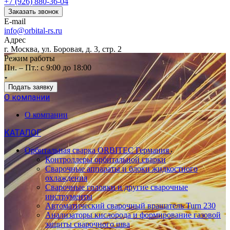
+7 (926) 880-36-04
Заказать звонок
E-mail
info@orbital-rs.ru
Адрес
г. Москва, ул. Боровая, д. 3, стр. 2
Режим работы
Пн. – Пт.: с 9:00 до 18:00
Подать заявку
О компании
О компании
КАТАЛОГ
Орбитальная сварка ORBITEC Германия
Контроллеры орбитальной сварки
Сварочные аппараты и блоки жидкостного
охлаждения
Сварочные головки и другие сварочные
инструменты
Автоматический сварочный вращатель Turn 230
Анализаторы кислорода и формирование газовой
защиты сварочного шва