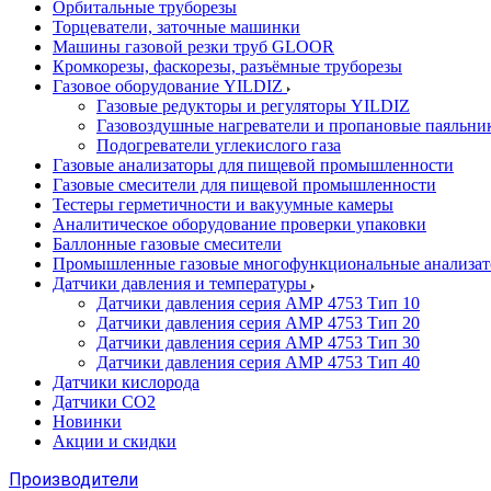
Орбитальные труборезы
Торцеватели, заточные машинки
Машины газовой резки труб GLOOR
Кромкорезы, фаскорезы, разъёмные труборезы
Газовое оборудование YILDIZ
Газовые редукторы и регуляторы YILDIZ
Газовоздушные нагреватели и пропановые паяльни
Подогреватели углекислого газа
Газовые анализаторы для пищевой промышленности
Газовые смесители для пищевой промышленности
Тестеры герметичности и вакуумные камеры
Аналитическое оборудование проверки упаковки
Баллонные газовые смесители
Промышленные газовые многофункциональные анализа
Датчики давления и температуры
Датчики давления серия АМР 4753 Тип 10
Датчики давления серия АМР 4753 Тип 20
Датчики давления серия АМР 4753 Тип 30
Датчики давления серия АМР 4753 Тип 40
Датчики кислорода
Датчики CO2
Новинки
Акции и скидки
Производители