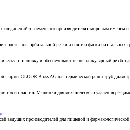
ых соединений от немецкого производителя с мировым именем
зводства для орбитальной резки и снятию фаски на стальных тр
ническую торцовку и обеспечивают перпендикулярный рез без д
й фирмы GLOOR Bross AG для термической резки труб диаметрам
 листов и пластин. Машинки для механического удаления резцам
ти
месей ведущих производителей для пищевой и фармакологическо