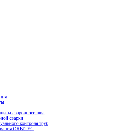
ния
ты
ащиты сварочного шва
ьной сварки
уального контроля труб
дования ORBITEC