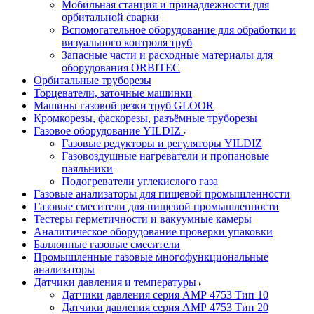
Мобильная станция и принадлежности для
орбитальной сварки
Вспомогательное оборудование для обработки и
визуального контроля труб
Запасные части и расходные материалы для
оборудования ORBITEC
Орбитальные труборезы
Торцеватели, заточные машинки
Машины газовой резки труб GLOOR
Кромкорезы, фаскорезы, разъёмные труборезы
Газовое оборудование YILDIZ
Газовые редукторы и регуляторы YILDIZ
Газовоздушные нагреватели и пропановые
паяльники
Подогреватели углекислого газа
Газовые анализаторы для пищевой промышленности
Газовые смесители для пищевой промышленности
Тестеры герметичности и вакуумные камеры
Аналитическое оборудование проверки упаковки
Баллонные газовые смесители
Промышленные газовые многофункциональные
анализаторы
Датчики давления и температуры
Датчики давления серия АМР 4753 Тип 10
Датчики давления серия АМР 4753 Тип 20