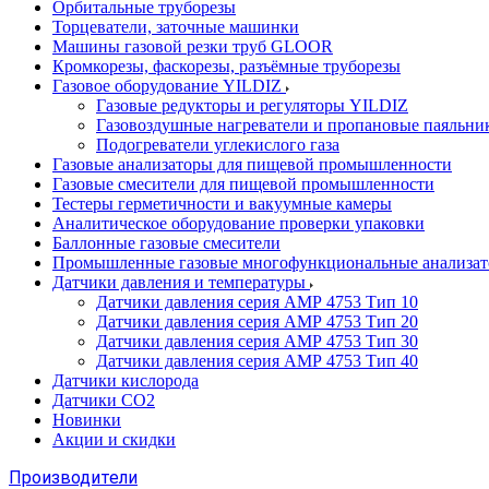
Орбитальные труборезы
Торцеватели, заточные машинки
Машины газовой резки труб GLOOR
Кромкорезы, фаскорезы, разъёмные труборезы
Газовое оборудование YILDIZ
Газовые редукторы и регуляторы YILDIZ
Газовоздушные нагреватели и пропановые паяльни
Подогреватели углекислого газа
Газовые анализаторы для пищевой промышленности
Газовые смесители для пищевой промышленности
Тестеры герметичности и вакуумные камеры
Аналитическое оборудование проверки упаковки
Баллонные газовые смесители
Промышленные газовые многофункциональные анализа
Датчики давления и температуры
Датчики давления серия АМР 4753 Тип 10
Датчики давления серия АМР 4753 Тип 20
Датчики давления серия АМР 4753 Тип 30
Датчики давления серия АМР 4753 Тип 40
Датчики кислорода
Датчики CO2
Новинки
Акции и скидки
Производители