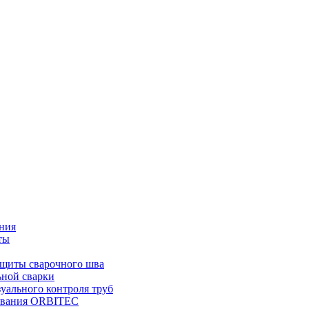
ния
ты
ащиты сварочного шва
ьной сварки
уального контроля труб
дования ORBITEC