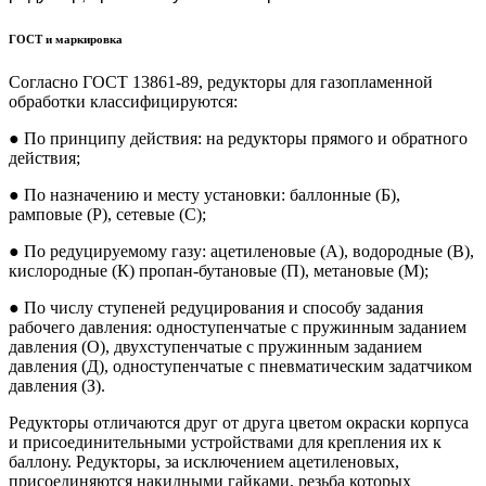
ГОСТ и маркировка
Согласно ГОСТ 13861-89, редукторы для газопламенной
обработки классифицируются:
● По принципу действия: на редукторы прямого и обратного
действия;
● По назначению и месту установки: баллонные (Б),
рамповые (Р), сетевые (С);
● По редуцируемому газу: ацетиленовые (А), водородные (В),
кислородные (К) пропан-бутановые (П), метановые (М);
● По числу ступеней редуцирования и способу задания
рабочего давления: одноступенчатые с пружинным заданием
давления (О), двухступенчатые с пружинным заданием
давления (Д), одноступенчатые с пневматическим задатчиком
давления (З).
Редукторы отличаются друг от друга цветом окраски корпуса
и присоединительными устройствами для крепления их к
баллону. Редукторы, за исключением ацетиленовых,
присоединяются накидными гайками, резьба которых