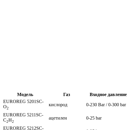
Модель
Газ
Входное давление
EUROREG 5201SC-
кислород
0-230 Bar / 0-300 bar
O
2
EUROREG 5211SC-
ацетилен
0-25 bar
C
H
2
2
EUROREG 5212SC-