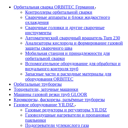
Орбитальная сварка ORBITEC Германия
Контроллеры орбитальной сварки
Сварочные аппараты и блоки жидкостного
охлаждения
Сварочные головки и другие сварочные
инструменты
Автоматический сварочный вращатель Turn 230
Анализаторы кислорода и формирование газовой
защиты сварочного шва
Мобильная станция и принадлежности для
орбитальной сварки
Вспомогательное оборудование для обработки и
визуального контроля труб
Запасные части и расходные материалы для
оборудования ORBITEC
Орбитальные труборезы
Торцеватели, заточные машинки
Машины газовой резки труб GLOOR
Кромкорезы, фаскорезы, разъёмные труборезы
Газовое оборудование YILDIZ
Газовые редукторы и регуляторы YILDIZ
Газовоздушные нагреватели и пропановые
паяльники
Подогреватели углекислого газа