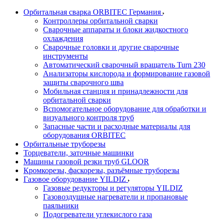
Орбитальная сварка ORBITEC Германия
Контроллеры орбитальной сварки
Сварочные аппараты и блоки жидкостного
охлаждения
Сварочные головки и другие сварочные
инструменты
Автоматический сварочный вращатель Turn 230
Анализаторы кислорода и формирование газовой
защиты сварочного шва
Мобильная станция и принадлежности для
орбитальной сварки
Вспомогательное оборудование для обработки и
визуального контроля труб
Запасные части и расходные материалы для
оборудования ORBITEC
Орбитальные труборезы
Торцеватели, заточные машинки
Машины газовой резки труб GLOOR
Кромкорезы, фаскорезы, разъёмные труборезы
Газовое оборудование YILDIZ
Газовые редукторы и регуляторы YILDIZ
Газовоздушные нагреватели и пропановые
паяльники
Подогреватели углекислого газа