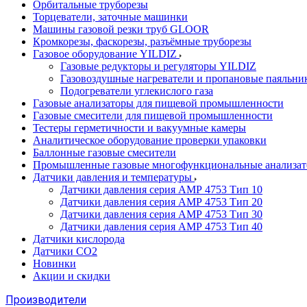
Орбитальные труборезы
Торцеватели, заточные машинки
Машины газовой резки труб GLOOR
Кромкорезы, фаскорезы, разъёмные труборезы
Газовое оборудование YILDIZ
Газовые редукторы и регуляторы YILDIZ
Газовоздушные нагреватели и пропановые паяльни
Подогреватели углекислого газа
Газовые анализаторы для пищевой промышленности
Газовые смесители для пищевой промышленности
Тестеры герметичности и вакуумные камеры
Аналитическое оборудование проверки упаковки
Баллонные газовые смесители
Промышленные газовые многофункциональные анализа
Датчики давления и температуры
Датчики давления серия АМР 4753 Тип 10
Датчики давления серия АМР 4753 Тип 20
Датчики давления серия АМР 4753 Тип 30
Датчики давления серия АМР 4753 Тип 40
Датчики кислорода
Датчики CO2
Новинки
Акции и скидки
Производители