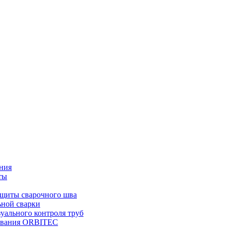
ния
ты
ащиты сварочного шва
ьной сварки
уального контроля труб
дования ORBITEC