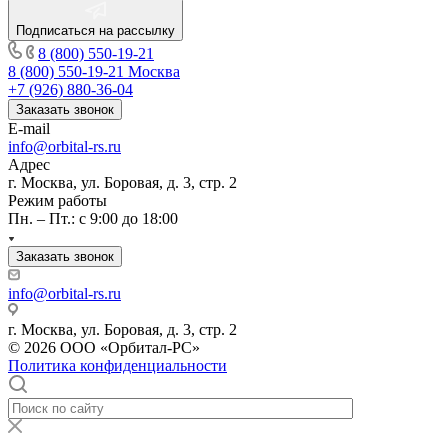
Подписаться на рассылку
8 (800) 550-19-21
8 (800) 550-19-21
Москва
+7 (926) 880-36-04
Заказать звонок
E-mail
info@orbital-rs.ru
Адрес
г. Москва, ул. Боровая, д. 3, стр. 2
Режим работы
Пн. – Пт.: с 9:00 до 18:00
Заказать звонок
info@orbital-rs.ru
г. Москва, ул. Боровая, д. 3, стр. 2
© 2026 ООО «Орбитал-РС»
Политика конфиденциальности
bp
sexaag
mallu
kamasutra
ika
sexbaba.net
xxx
kiwi
desi
pakistan
sex
www.xxx
سكس
نيك
قصص