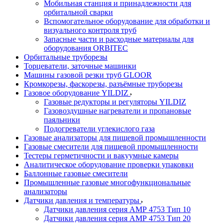
Мобильная станция и принадлежности для
орбитальной сварки
Вспомогательное оборудование для обработки и
визуального контроля труб
Запасные части и расходные материалы для
оборудования ORBITEC
Орбитальные труборезы
Торцеватели, заточные машинки
Машины газовой резки труб GLOOR
Кромкорезы, фаскорезы, разъёмные труборезы
Газовое оборудование YILDIZ
Газовые редукторы и регуляторы YILDIZ
Газовоздушные нагреватели и пропановые
паяльники
Подогреватели углекислого газа
Газовые анализаторы для пищевой промышленности
Газовые смесители для пищевой промышленности
Тестеры герметичности и вакуумные камеры
Аналитическое оборудование проверки упаковки
Баллонные газовые смесители
Промышленные газовые многофункциональные
анализаторы
Датчики давления и температуры
Датчики давления серия АМР 4753 Тип 10
Датчики давления серия АМР 4753 Тип 20