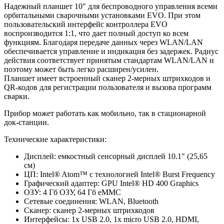
Надежный планшет 10" для беспроводного управления всеми
орбитальными сварочными установками EVO. При этом
пользовательский интерфейс контроллера EVO
воспроизводится 1:1, что дает полный доступ ко всем
функциям. Благодаря передаче данных через WLAN/LAN
обеспечивается управление и индикация без задержек. Радиус
действия соответствует принятым стандартам WLAN/LAN и
поэтому может быть легко расширен/усилен.
Планшет имеет встроенный сканер 2-мерных штрихкодов и
QR-кодов для регистрации пользователя и вызова программ
сварки.
Прибор может работать как мобильно, так в стационарной
док-станции.
Технические характеристики:
Дисплей: емкостный сенсорный дисплей 10.1" (25,65
см)
ЦП: Intel® Atom™ с технологией Intel® Burst Frequency
Графический адаптер: GPU Intel® HD 400 Graphics
ОЗУ: 4 Гб ОЗУ, 64 Гб eMMC
Сетевые соединения: WLAN, Bluetooth
Сканер: сканер 2-мерных штрихкодов
Интерфейсы: 1x USB 2.0, 1x micro USB 2.0, HDMI,