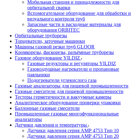
Мобильная станция и принадлежности для
орбитальной сварки
Вспомогательное оборудование для обработки и
визуального контроля труб
Запасные части и расходные материалы для
оборудования ORBITEC
Орбитальные труборезы
Торцеватели, заточные машинки
Машины газовой резки труб GLOOR
Кромкорезы, фаскорезы, разъёмные труборезы
Газовое оборудование YILDIZ
Газовые редукторы и регуляторы YILDIZ
Газовоздушные нагреватели и пропановые
паяльники
Подогреватели углекислого газа
Газовые анализаторы для пищевой промышленности
Газовые смесители для пищевой промышленности
Тестеры герметичности и вакуумные камеры
Аналитическое оборудование проверки упаковки
Баллонные газовые смесители
Промышленные газовые многофункциональные
анализаторы
Датчики давления и температуры
Датчики давления серия АМР 4753 Тип 10
Датчики давления серия АМР 4753 Тип 20