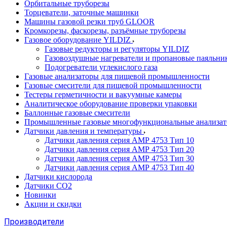
Орбитальные труборезы
Торцеватели, заточные машинки
Машины газовой резки труб GLOOR
Кромкорезы, фаскорезы, разъёмные труборезы
Газовое оборудование YILDIZ
Газовые редукторы и регуляторы YILDIZ
Газовоздушные нагреватели и пропановые паяльни
Подогреватели углекислого газа
Газовые анализаторы для пищевой промышленности
Газовые смесители для пищевой промышленности
Тестеры герметичности и вакуумные камеры
Аналитическое оборудование проверки упаковки
Баллонные газовые смесители
Промышленные газовые многофункциональные анализа
Датчики давления и температуры
Датчики давления серия АМР 4753 Тип 10
Датчики давления серия АМР 4753 Тип 20
Датчики давления серия АМР 4753 Тип 30
Датчики давления серия АМР 4753 Тип 40
Датчики кислорода
Датчики CO2
Новинки
Акции и скидки
Производители