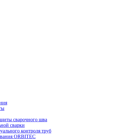
ния
ты
ащиты сварочного шва
ьной сварки
уального контроля труб
дования ORBITEC