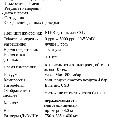
- Измерение времени
- Результат измерения
- Дата и время
- Сотрудник
- Сохранение данных проверки
NDIR-датчик для CO
Принцип измерения:
2
Область измерения:
0 ppm – 5000 ppm / 0-5 Vol%
Разрешение:
лучше 1 ppm
Время подготовки:
1 минута
Время отклика
< 1 sec.
датчика:
в зависимости от настроек, обычно
Время измерения:
около 10 сек.
Вакуум:
макс. Max. 800 мбар.
Компрессия:
мин. подача сжатого воздуха 4 бар
Интерфейс:
Ethernet, USB
Отображение на
состояние герметичности баллона.
дисплее
нержавеющая сталь,
Корпус:
влагозащищённый
Вес:
примерно 4,0 кг
Размеры (ДxВxШ):
750 x 785 x 400 мм