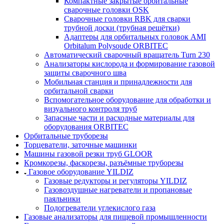
Компактные закрытые орбитальные
сварочные головки OSK
Сварочные головки RBK для сварки
трубной доски (трубная решётки)
Адаптеры для орбитальных головок AMI
Orbitalum Polysoude ORBITEC
Автоматический сварочный вращатель Turn 230
Анализаторы кислорода и формирование газовой
защиты сварочного шва
Мобильная станция и принадлежности для
орбитальной сварки
Вспомогательное оборудование для обработки и
визуального контроля труб
Запасные части и расходные материалы для
оборудования ORBITEC
Орбитальные труборезы
Торцеватели, заточные машинки
Машины газовой резки труб GLOOR
Кромкорезы, фаскорезы, разъёмные труборезы
Газовое оборудование YILDIZ
Газовые редукторы и регуляторы YILDIZ
Газовоздушные нагреватели и пропановые
паяльники
Подогреватели углекислого газа
Газовые анализаторы для пищевой промышленности