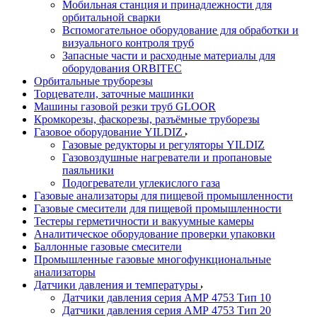
Мобильная станция и принадлежности для
орбитальной сварки
Вспомогательное оборудование для обработки и
визуального контроля труб
Запасные части и расходные материалы для
оборудования ORBITEC
Орбитальные труборезы
Торцеватели, заточные машинки
Машины газовой резки труб GLOOR
Кромкорезы, фаскорезы, разъёмные труборезы
Газовое оборудование YILDIZ
Газовые редукторы и регуляторы YILDIZ
Газовоздушные нагреватели и пропановые
паяльники
Подогреватели углекислого газа
Газовые анализаторы для пищевой промышленности
Газовые смесители для пищевой промышленности
Тестеры герметичности и вакуумные камеры
Аналитическое оборудование проверки упаковки
Баллонные газовые смесители
Промышленные газовые многофункциональные
анализаторы
Датчики давления и температуры
Датчики давления серия АМР 4753 Тип 10
Датчики давления серия АМР 4753 Тип 20