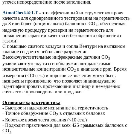
утечек непосредственно после заполнения.
AtmoCheck®
LT
- это эффективный инструмент контроля
качества для одновременного тестирования на герметичность
до 8 или более (опционально) баллонов с CO
, обеспечивая
2
надежную процедуру проверки на герметичность для
повышения гарантии качества и безопасного обращения с
газами!
С помощью сжатого воздуха и сопла Вентури на вытяжном
клапане создается небольшое разрежение.
Высокочувствительные инфракрасные датчики CO
2
улавливают утечку газа и обнаруживают даже самые
незначительные концентрации CO
в диапазоне ppm. Время
2
измерения (<10 сек.) и пороговые значения могут быть
назначены произвольно, что позволяет индивидуально
идентифицировать протекающий цилиндр и немедленно
снять его с производства или продажи.
Основные характеристика
- Быстрое и надежное испытание на герметичность
- Точное обнаружение CO
в отдельных баллонах
2
- Короткое время тестирования (<10 сек.)
- Подходит практически для всех 425-граммовых баллонов с
CO
2