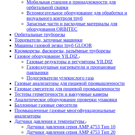
Мобильная станция и принадлежности для
орбитальной сварки
Вспомогательное оборудование для обработки и
визуального контроля труб
Запасные части и расходные материалы для
оборудования ORBITEC
Орбитальные труборезы
Торцеватели, заточные машинки
Машины газовой резки труб GLOOR
Кромкорезы, фаскорезы, разъёмные труборезы
Газовое оборудование YILDIZ
Газовые редукторы и регуляторы YILDIZ
Газовоздушные нагреватели и пропановые
паяльники
Подогреватели углекислого газа
Газовые анализаторы для пищевой промышленности
Газовые смесители для пищевой промышленности
Тестеры герметичности и вакуумные камеры
Аналитическое оборудование проверки упаковки
Баллонные газовые смесители
Промышленные газовые многофункциональные
анализаторы
Датчики давления и температуры
Датчики давления серия АМР 4753 Тип 10
Датчики давления серия АМР 4753 Тип 20