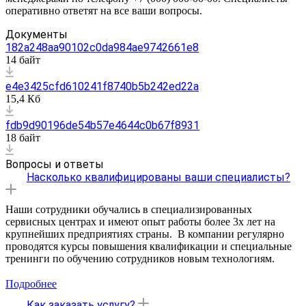
оперативно ответят на все ваши вопросы.
Документы
182a248aa90102c0da984ae9742661e8
14 байт
e4e3425cfd610241f8740b5b242ed22a
15,4 Кб
fdb9d90196de54b57e4644c0b67f8931
18 байт
Вопросы и ответы
Насколько квалифицированы ваши специалисты?
Наши сотрудники обучались в специализированных
сервисных центрах и имеют опыт работы более 3х лет на
крупнейших предприятиях страны. В компании регулярно
проводятся курсы повышения квалификации и специальные
тренинги по обучению сотрудников новым технологиям.
Подробнее
Как заказать услугу?