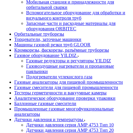
Мобильная станция и принадлежности для
орбитальной сварки
Вспомогательное оборудование для обработки и
визуального контроля труб
Запасные части и расходные материалы для
оборудования ORBITEC
Орбитальные труборезы
Торцеватели, заточные машинки
Машины газовой резки труб GLOOR
Кромкорезы, фаскорезы, разъёмные труборезы
Газовое оборудование YILDIZ
Газовые редукторы и регуляторы YILDIZ
Газовоздушные нагреватели и пропановые
паяльники
Подогреватели углекислого газа
Газовые анализаторы для пищевой промышленности
Газовые смесители для пищевой промышленности
Тестеры герметичности и вакуумные камеры
Аналитическое оборудование проверки упаковки
Баллонные газовые смесители
Промышленные газовые многофункциональные
анализаторы
Датчики давления и температуры
Датчики давления серия АМР 4753 Тип 10
Датчики давления серия АМР 4753 Тип 20