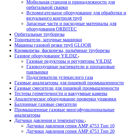
Мобильная станция и принадлежности для
орбитальной сварки
Вспомогательное оборудование для обработки и
визуального контроля труб
Запасные части и расходные материалы для
оборудования ORBITEC
Орбитальные труборезы
Торцеватели, заточные машинки
Машины газовой резки труб GLOOR
Кромкорезы, фаскорезы, разъёмные труборезы
Газовое оборудование YILDIZ
Газовые редукторы и регуляторы YILDIZ
Газовоздушные нагреватели и пропановые
паяльники
Подогреватели углекислого газа
Газовые анализаторы для пищевой промышленности
Газовые смесители для пищевой промышленности
Тестеры герметичности и вакуумные камеры
Аналитическое оборудование проверки упаковки
Баллонные газовые смесители
Промышленные газовые многофункциональные
анализаторы
Датчики давления и температуры
Датчики давления серия АМР 4753 Тип 10
Датчики давления серия АМР 4753 Тип 20