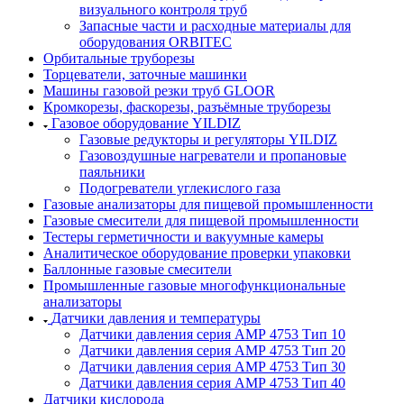
визуального контроля труб
Запасные части и расходные материалы для
оборудования ORBITEC
Орбитальные труборезы
Торцеватели, заточные машинки
Машины газовой резки труб GLOOR
Кромкорезы, фаскорезы, разъёмные труборезы
Газовое оборудование YILDIZ
Газовые редукторы и регуляторы YILDIZ
Газовоздушные нагреватели и пропановые
паяльники
Подогреватели углекислого газа
Газовые анализаторы для пищевой промышленности
Газовые смесители для пищевой промышленности
Тестеры герметичности и вакуумные камеры
Аналитическое оборудование проверки упаковки
Баллонные газовые смесители
Промышленные газовые многофункциональные
анализаторы
Датчики давления и температуры
Датчики давления серия АМР 4753 Тип 10
Датчики давления серия АМР 4753 Тип 20
Датчики давления серия АМР 4753 Тип 30
Датчики давления серия АМР 4753 Тип 40
Датчики кислорода