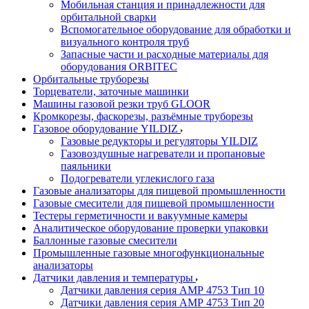
Мобильная станция и принадлежности для
орбитальной сварки
Вспомогательное оборудование для обработки и
визуального контроля труб
Запасные части и расходные материалы для
оборудования ORBITEC
Орбитальные труборезы
Торцеватели, заточные машинки
Машины газовой резки труб GLOOR
Кромкорезы, фаскорезы, разъёмные труборезы
Газовое оборудование YILDIZ
Газовые редукторы и регуляторы YILDIZ
Газовоздушные нагреватели и пропановые
паяльники
Подогреватели углекислого газа
Газовые анализаторы для пищевой промышленности
Газовые смесители для пищевой промышленности
Тестеры герметичности и вакуумные камеры
Аналитическое оборудование проверки упаковки
Баллонные газовые смесители
Промышленные газовые многофункциональные
анализаторы
Датчики давления и температуры
Датчики давления серия АМР 4753 Тип 10
Датчики давления серия АМР 4753 Тип 20