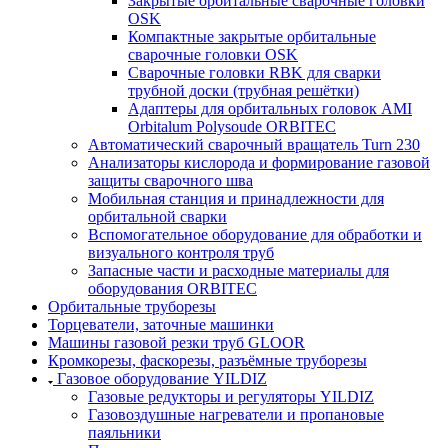
Закрытые орбитальные сварочные головки
OSK
Компактные закрытые орбитальные
сварочные головки OSK
Сварочные головки RBK для сварки
трубной доски (трубная решётки)
Адаптеры для орбитальных головок AMI
Orbitalum Polysoude ORBITEC
Автоматический сварочный вращатель Turn 230
Анализаторы кислорода и формирование газовой
защиты сварочного шва
Мобильная станция и принадлежности для
орбитальной сварки
Вспомогательное оборудование для обработки и
визуального контроля труб
Запасные части и расходные материалы для
оборудования ORBITEC
Орбитальные труборезы
Торцеватели, заточные машинки
Машины газовой резки труб GLOOR
Кромкорезы, фаскорезы, разъёмные труборезы
Газовое оборудование YILDIZ
Газовые редукторы и регуляторы YILDIZ
Газовоздушные нагреватели и пропановые
паяльники