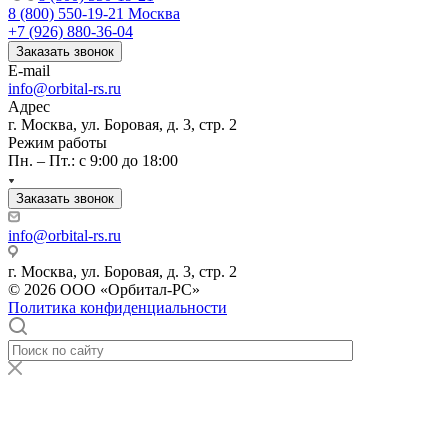
8 (800) 550-19-21
Москва
+7 (926) 880-36-04
Заказать звонок
E-mail
info@orbital-rs.ru
Адрес
г. Москва, ул. Боровая, д. 3, стр. 2
Режим работы
Пн. – Пт.: с 9:00 до 18:00
Заказать звонок
info@orbital-rs.ru
г. Москва, ул. Боровая, д. 3, стр. 2
© 2026 ООО «Орбитал-РС»
Политика конфиденциальности
bp
sexaag
mallu
kamasutra
ika
sexbaba.net
xxx
kiwi
desi
pakistan
sex
www.xxx
سكس
نيك
قصص
sexy
bestsexporno.com
aunty
kathaikal
6
hindixxxvideo.com
indian
69
dengudu
blue
movie
indian.com
نار
روسية
جنس
video
sexchutcom
seducing
baxtube.mobi
na
tamanna
porn
fuckvidstube.com
hindipornblog.com
film
xvideo
kazatube.mobi
myvippy.com
مصري
واحد
picture
servant
hot
utos
bhatia
videos
odisha
x
video
xshaker.net
xnxx
arabianreps.com
نيك
porn-