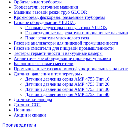
Орбитальные труборезы
Торцеватели, заточные машинки
Машины газовой резки труб GLOOR
Кромкорезы, фаскорезы, разъёмные труборезы
Газовое оборудование YILDIZ
Газовые редукторы и регуляторы YILDIZ
Газовоздушные нагреватели и пропановые паяльни
Подогреватели углекислого газа
Газовые анализаторы для пищевой промышленности
Газовые смесители для пищевой промышленности
Тестеры герметичности и вакуумные камеры
Аналитическое оборудование проверки упаковки
Баллонные газовые смесители
Промышленные газовые многофункциональные анализа
Датчики давления и температуры
Датчики давления серия АМР 4753 Тип 10
Датчики давления серия АМР 4753 Тип 20
Датчики давления серия АМР 4753 Тип 30
Датчики давления серия АМР 4753 Тип 40
Датчики кислорода
Датчики CO2
Новинки
Акции и скидки
Производители