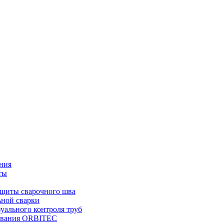
ния
ты
ащиты сварочного шва
ьной сварки
уального контроля труб
дования ORBITEC