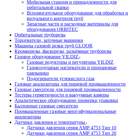
Мобильная станция и принадлежности для
орбитальной сварки
Вспомогательное оборудование для обработки и
визуального контроля труб
Запасные части и расходные материалы для
оборудования ORBITEC
Орбитальные труборезы
Торцеватели, заточные машинки
Машины газовой резки труб GLOOR
Кромкорезы, фаскорезы, разъёмные труборезы
Газовое оборудование YILDIZ
Газовые редукторы и регуляторы YILDIZ
Газовоздушные нагреватели и пропановые
паяльники
Подогреватели углекислого газа
Газовые анализаторы для пищевой промышленности
Газовые смесители для пищевой промышленности
Тестеры герметичности и вакуумные камеры
Аналитическое оборудование проверки упаковки
Баллонные газовые смесители
Промышленные газовые многофункциональные
анализаторы
Датчики давления и температуры
Датчики давления серия АМР 4753 Тип 10
Датчики давления серия АМР 4753 Тип 20