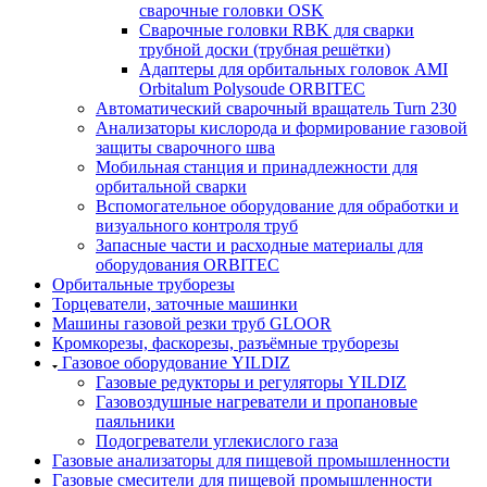
сварочные головки OSK
Сварочные головки RBK для сварки
трубной доски (трубная решётки)
Адаптеры для орбитальных головок AMI
Orbitalum Polysoude ORBITEC
Автоматический сварочный вращатель Turn 230
Анализаторы кислорода и формирование газовой
защиты сварочного шва
Мобильная станция и принадлежности для
орбитальной сварки
Вспомогательное оборудование для обработки и
визуального контроля труб
Запасные части и расходные материалы для
оборудования ORBITEC
Орбитальные труборезы
Торцеватели, заточные машинки
Машины газовой резки труб GLOOR
Кромкорезы, фаскорезы, разъёмные труборезы
Газовое оборудование YILDIZ
Газовые редукторы и регуляторы YILDIZ
Газовоздушные нагреватели и пропановые
паяльники
Подогреватели углекислого газа
Газовые анализаторы для пищевой промышленности
Газовые смесители для пищевой промышленности