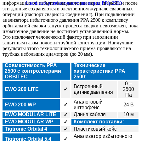
информацию об избыточном давлении перед сваркой, и после
эти данные сохраняются в электронном журнале сварочных
операций (паспорт сварного соединения). При подключении
анализатора избыточного давления PPA 2500 к комплексу
орбитальной сварки запуск процесса сварки невозможен, пока
избыточное давление не достигнет установленной нормы.
Это исключает человеческий фактор при заполнении
защитным газом полости трубной конструкции. Наилучшие
результаты этого технологического приема проявляются на
трубках небольших диаметров (до 20 мм).
Совместимость PPA
Технические
2500 с контроллерами
характеристики PPA
ORBITEC
2500:
0 –
Встроенный
EWO 200 LITE
✓
2500
датчик давления
Па
Аналоговый
EWO 200 WP
✓
24 В
интерфейс
EWO MODULAR
LITE
Длина кабеля
10 м
✓
EWO MODULAR
WP
Комплект поставки:
✓
Tigtronic Orbital 4
Пластиковый кейс
✓
Анализатор
избыточного
Tigtronic Orbital 5.4
✓